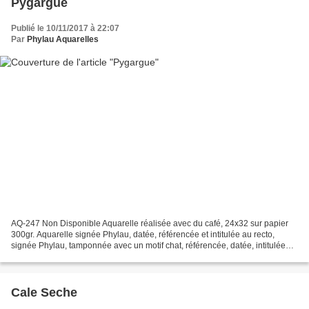
Pygargue
Publié le 10/11/2017 à 22:07
Par
Phylau Aquarelles
AQ-247 Non Disponible Aquarelle réalisée avec du café, 24x32 sur papier
300gr. Aquarelle signée Phylau, datée, référencée et intitulée au recto,
signée Phylau, tamponnée avec un motif chat, référencée, datée, intitulée
sur le papier au verso. Encadrement...
Cale Seche