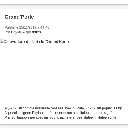
intitulée sur le papier au verso....
Grand'Porte
Publié le 15/11/2017 à 09:48
Par
Phylau Aquarelles
AQ-249 Disponible Aquarelle réalisée avec du café, 24x32 sur papier 300gr.
Aquarelle signée Phylau, datée, référencée et intitulée au recto, signée
Phylau, tamponnée avec un motif chat, référencée, datée, intitulée sur le
papier au verso. Encadrement...