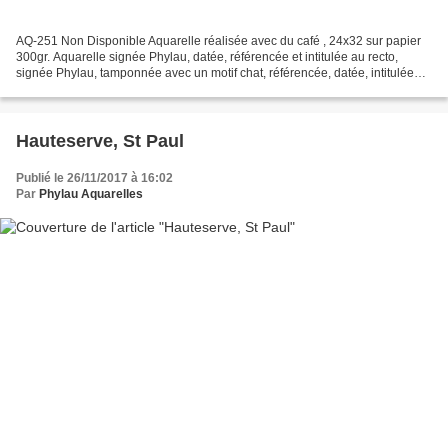
AQ-251 Non Disponible Aquarelle réalisée avec du café , 24x32 sur papier
300gr. Aquarelle signée Phylau, datée, référencée et intitulée au recto,
signée Phylau, tamponnée avec un motif chat, référencée, datée, intitulée
sur le papier au verso. Encadrement...
Hauteserve, St Paul
Publié le 26/11/2017 à 16:02
Par
Phylau Aquarelles