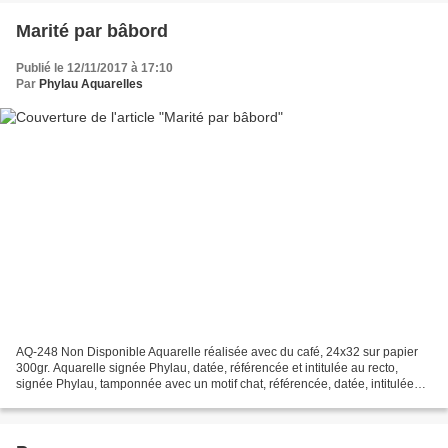
Marité par bâbord
Publié le 12/11/2017 à 17:10
Par
Phylau Aquarelles
AQ-248 Non Disponible Aquarelle réalisée avec du café, 24x32 sur papier
300gr. Aquarelle signée Phylau, datée, référencée et intitulée au recto,
signée Phylau, tamponnée avec un motif chat, référencée, datée, intitulée
sur le papier au verso. Encadrement...