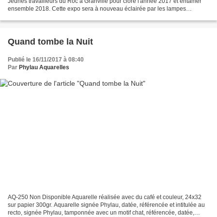
Jeunes travailleurs du Roc à Granville pour clore l'année 2017 et entamer
ensemble 2018. Cette expo sera à nouveau éclairée par les lampes
magiques d'Alex. retrolampes.com/ www.ell...
Quand tombe la Nuit
Publié le 16/11/2017 à 08:40
Par
Phylau Aquarelles
AQ-250 Non Disponible Aquarelle réalisée avec du café et couleur, 24x32
sur papier 300gr. Aquarelle signée Phylau, datée, référencée et intitulée au
recto, signée Phylau, tamponnée avec un motif chat, référencée, datée,