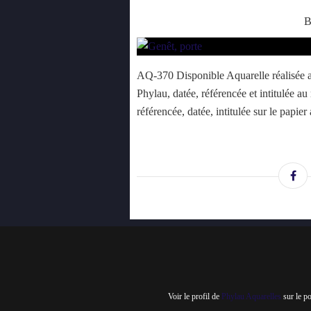
B
AQ-370 Disponible Aquarelle réalisée a
Phylau, datée, référencée et intitulée a
référencée, datée, intitulée sur le papie
Voir le profil de
Phylau Aquarelles
sur le p