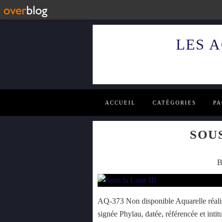
LES 
ACCUEIL
CATÉGORIES
PA
SOUS
B
AQ-373 Non disponible Aquarelle réalis
signée Phylau, datée, référencée et inti