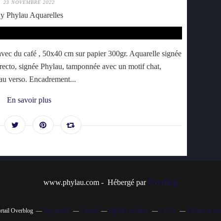
23 NOVEMBRE 2022
y Phylau Aquarelles
vec du café , 50x40 cm sur papier 300gr. Aquarelle signée
u recto, signée Phylau, tamponnée avec un motif chat,
r au verso. Encadrement...
En savoir plus
www.phylau.com - Hébergé par
Overblog
ortail Overblog
Top articles
Contact
Signaler un abus
C.G.U.
Cookies et do