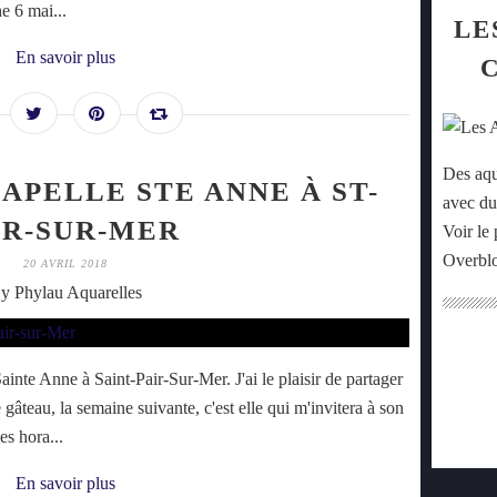
e 6 mai...
LE
En savoir plus
Des aqu
APELLE STE ANNE À ST-
avec du
IR-SUR-MER
Voir le 
Overbl
20 AVRIL 2018
y Phylau Aquarelles
inte Anne à Saint-Pair-Sur-Mer. J'ai le plaisir de partager
le gâteau, la semaine suivante, c'est elle qui m'invitera à son
s hora...
En savoir plus