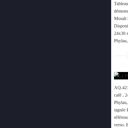
Tableau
démonst
Mosali 
Disponi
24x30 s
Phylau, 
AQ-421 
café , 
Phylau, 
signée 
référenc
verso. 