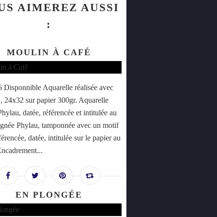
US AIMEREZ AUSSI
:
MOULIN À CAFÉ
Disponnible Aquarelle réalisée avec
 , 24x32 sur papier 300gr. Aquarelle
hylau, datée, référencée et intitulée au
signée Phylau, tamponnée avec un motif
férencée, datée, intitulée sur le papier au
Encadrement...
EN PLONGÉE