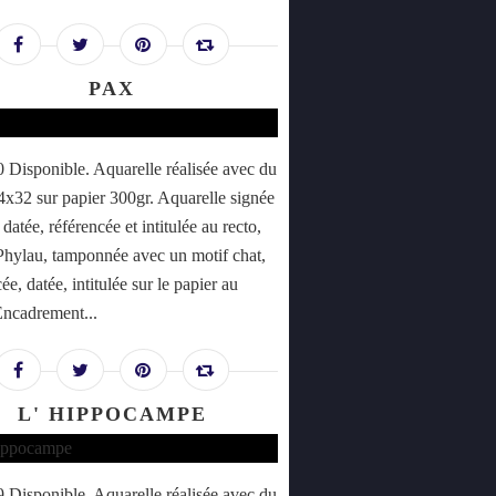
PAX
Disponible. Aquarelle réalisée avec du
24x32 sur papier 300gr. Aquarelle signée
datée, référencée et intitulée au recto,
Phylau, tamponnée avec un motif chat,
ée, datée, intitulée sur le papier au
Encadrement...
L' HIPPOCAMPE
Disponible. Aquarelle réalisée avec du