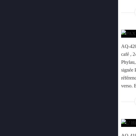
AQ-420 
café , 
Phylau, 
signée 
référenc
verso. 
AQ-419 