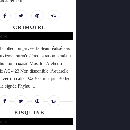
Encadrement...
GRIMOIRE
Collection privée Tableau réalisé lors
euxième journée démonstration pendant
tion au magasin Mosali l' Atelier à
le AQ-423 Non disponible. Aquarelle
e avec du café , 24x30 sur papier 300gr.
le signée Phylau,...
BISQUINE