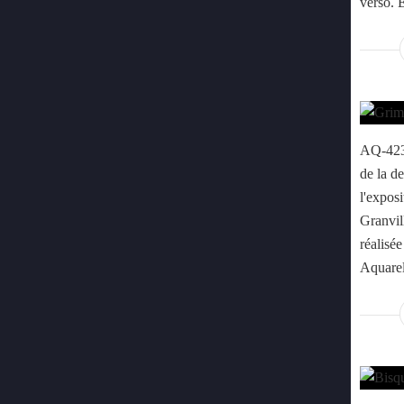
verso. 
AQ-423 
de la d
l'exposi
Granvil
réalisé
Aquarel