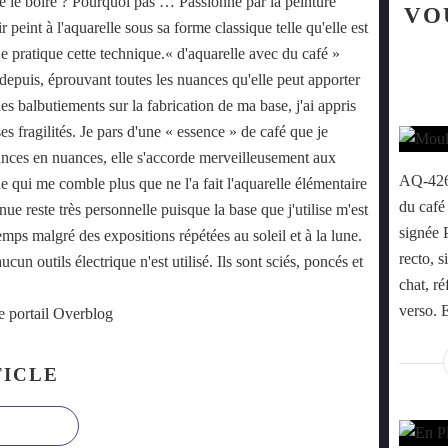
que le boire ? Pourquoi pas … Passionné par la peinture
VO
r peint à l'aquarelle sous sa forme classique telle qu'elle est
 je pratique cette technique.« d'aquarelle avec du café »
epuis, éprouvant toutes les nuances qu'elle peut apporter
es balbutiements sur la fabrication de ma base, j'ai appris
ses fragilités. Je pars d'une « essence » de café que je
ances en nuances, elle s'accorde merveilleusement aux
AQ-426 
ue qui me comble plus que ne l'a fait l'aquarelle élémentaire
du café
nue reste très personnelle puisque la base que j'utilise m'est
signée P
emps malgré des expositions répétées au soleil et à la lune.
recto, 
un outils électrique n'est utilisé. Ils sont sciés, poncés et
chat, ré
verso. 
e portail Overblog
ICLE