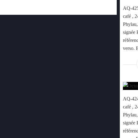
AQ-425 
café , 
Phylau, 
signée 
référenc
verso. 
AQ-424 
café , 
Phylau, 
signée 
référenc