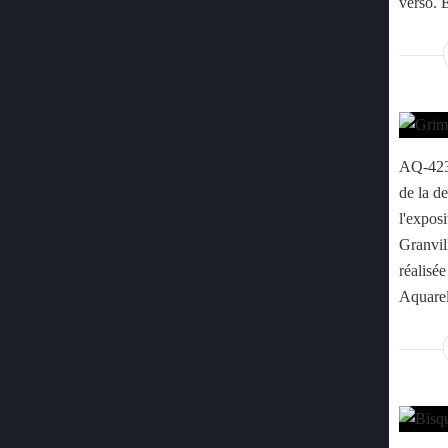
verso. 
AQ-423 
de la d
l'exposi
Granvil
réalisé
Aquarel