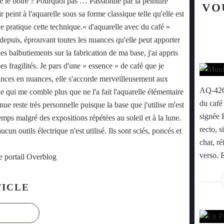
que le boire ? Pourquoi pas … Passionné par la peinture
VO
r peint à l'aquarelle sous sa forme classique telle qu'elle est
 je pratique cette technique.« d'aquarelle avec du café »
epuis, éprouvant toutes les nuances qu'elle peut apporter
es balbutiements sur la fabrication de ma base, j'ai appris
ses fragilités. Je pars d'une « essence » de café que je
ances en nuances, elle s'accorde merveilleusement aux
AQ-426 
ue qui me comble plus que ne l'a fait l'aquarelle élémentaire
du café
nue reste très personnelle puisque la base que j'utilise m'est
signée P
emps malgré des expositions répétées au soleil et à la lune.
recto, 
un outils électrique n'est utilisé. Ils sont sciés, poncés et
chat, ré
verso. 
e portail Overblog
ICLE