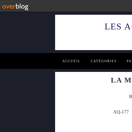
LES 
ACCUEIL
CATÉGORIES
PA
LA M
B
AQ-17