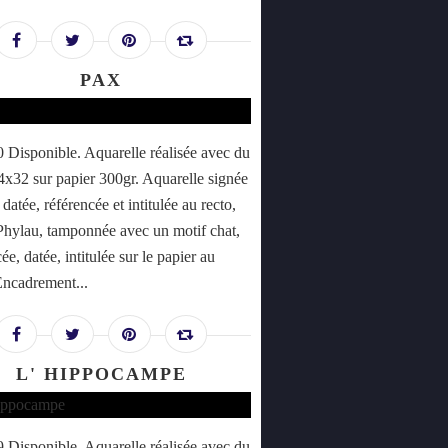
PAX
Disponible. Aquarelle réalisée avec du
24x32 sur papier 300gr. Aquarelle signée
datée, référencée et intitulée au recto,
Phylau, tamponnée avec un motif chat,
ée, datée, intitulée sur le papier au
Encadrement...
L' HIPPOCAMPE
Disponible. Aquarelle réalisée avec du