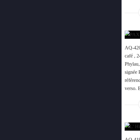
AQ-420 
café , 
Phylau, 
signée 
référenc
verso. 
AQ-419 