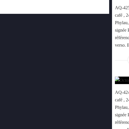
AQ-425 
café , 
Phylau, 
signée 
référenc
verso. 
AQ-424 
café , 
Phylau, 
signée 
référenc