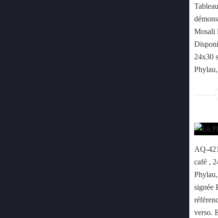
Tableau
démonst
Mosali 
Disponi
24x30 s
Phylau, 
AQ-421 
café , 
Phylau, 
signée 
référenc
verso. 