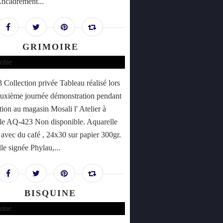
Encadrement...
GRIMOIRE
Collection privée Tableau réalisé lors
euxième journée démonstration pendant
tion au magasin Mosali l' Atelier à
le AQ-423 Non disponible. Aquarelle
e avec du café , 24x30 sur papier 300gr.
le signée Phylau,...
BISQUINE