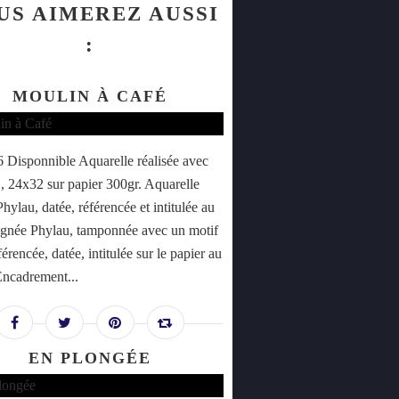
US AIMEREZ AUSSI
:
MOULIN À CAFÉ
Disponnible Aquarelle réalisée avec
 , 24x32 sur papier 300gr. Aquarelle
hylau, datée, référencée et intitulée au
signée Phylau, tamponnée avec un motif
férencée, datée, intitulée sur le papier au
Encadrement...
EN PLONGÉE